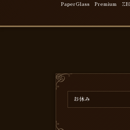
PaperGlass Premium
ZE
お休み