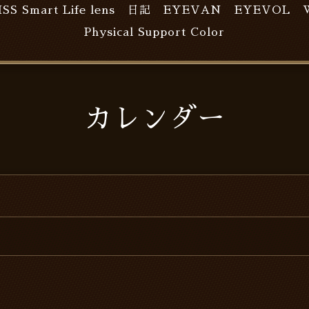
ISS Smart Life lens
日記
EYEVAN
EYEVOL
Physical Support Color
カレンダー