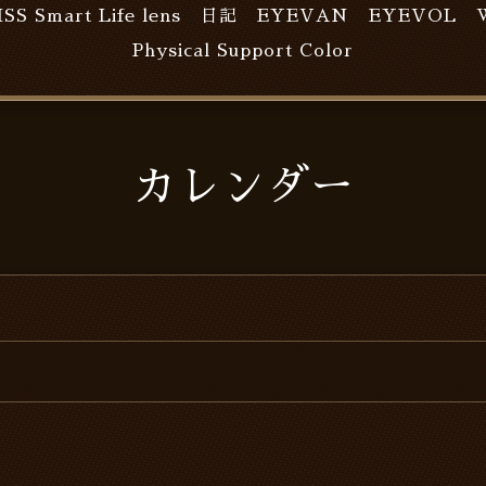
ISS Smart Life lens
日記
EYEVAN
EYEVOL
Physical Support Color
カレンダー