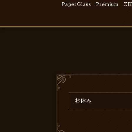
PaperGlass Premium
ZE
お休み