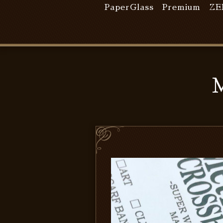
PaperGlass Premium
ZE
M