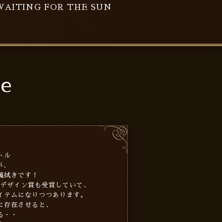
WAITING FOR THE SUN
le
トル
が、
鏡拭きです！
ッドデザイン賞も受賞していて、
イテムになりつつあります。
に存在させると、
る・・