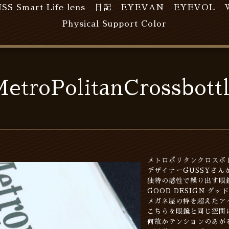
ISS Smart Life lens
日記
EYEVAN
EYEVOL
Physical Support Color
etroPolitanCrossbott
メトロポリタンクロスボ
デザイナーGUSSYさん
独特の感性で繰り出す眼
GOOD DESIGN グ
メガネ屋の枠を超えたア
こちらを眼鏡と同じ空間
何故かテンションのあが