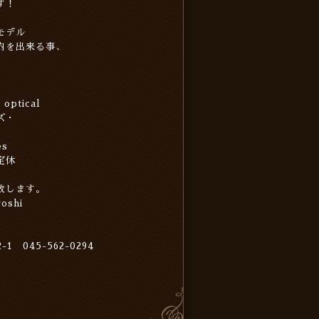
す！
モデル
内を出来る事、
optical
ズ・
es
不定休
致します。
shi
 045-562-0294