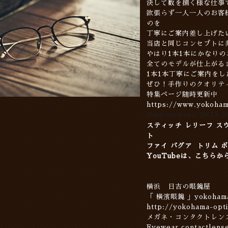
決して数を捌く様な仕事
欲張らず一人一人のお客
のを
丁寧にご案内差し上げた
当店と同じコンセプトに
やはり1本1本にかなり
全てのモデルが仕上がる
1本1本丁寧にご案内を
ぜひ！手作りのクオリテ
特集ページ随時更新中
https://www.yokoham
Diadema mimic OKTA Dig
スティッチ レリーフ スウ
ト
ファイ バグア トリム 
YouTubeは、こちらか
横浜 日吉の眼鏡屋
「 横濱眼鏡 」yokohama 
http://yokohama-opti
メガネ・コンタクトレン
Eyewear contactlens