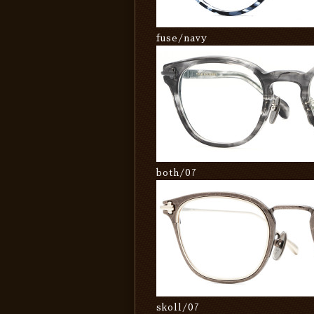
fuse/navy
both/07
skoll/07