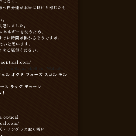
ではなく、
様へ自分達が本当に良いと感じたも
い。
共感しました。
のエネルギーを使うため、
までに時間が掛かるそうですが、
したいと思います。
ィをご堪能ください。
aoptical.com/
 Trim Bagua Skoll Soll Walpole
ェル オクタ フューズ スコル モル
ボース ラッグ デューン
ら！
optical
cal.com/
ズ・サングラス取り扱い
es