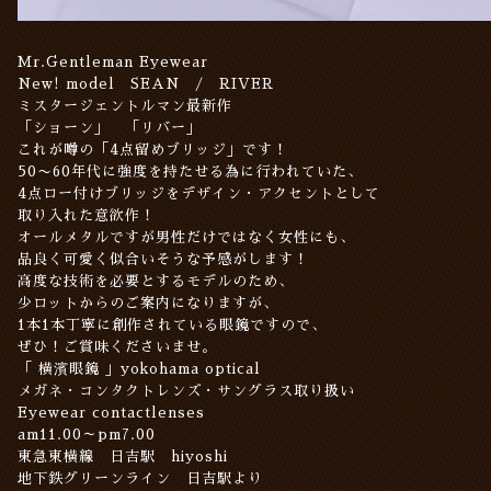
Mr.Gentleman Eyewear
New! model SEAN / RIVER
ミスタージェントルマン最新作
「ショーン」 「リバー」
これが噂の「4点留めブリッジ」です！
50〜60年代に強度を持たせる為に行われていた、
4点ロー付けブリッジをデザイン・アクセントとして
取り入れた意欲作！
オールメタルですが男性だけではなく女性にも、
品良く可愛く似合いそうな予感がします！
高度な技術を必要とするモデルのため、
少ロットからのご案内になりますが、
1本1本丁寧に創作されている眼鏡ですので、
ぜひ！ご賞味くださいませ。
「 横濱眼鏡 」yokohama optical
メガネ・コンタクトレンズ・サングラス取り扱い
Eyewear contactlenses
am11.00～pm7.00
東急東横線 日吉駅 hiyoshi
地下鉄グリーンライン 日吉駅より