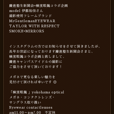
慶應塾生新聞会×横濱眼鏡コラボ企画
model 伊藤裕佳さん
撮影使用フレームブランド
MrGentlemanEYEWEAR
TAYLOR WITH RESPECT
SMOKE×MIRRORS
インスタグラムの方ではお知らせをさせて頂きましたが、
長年お世話になっております慶應塾生新聞会さまと、
横濱眼鏡コラボ企画と致しまして、
慶應キャンパスアイドルの撮影に
ご協力をさせて頂いております！
メガネで更なる楽しい魅力を
見付けて頂ければ幸いです 😊
「横濱眼鏡 」yokohama optical
メガネ・コンタクトレンズ・
サングラス取り扱い
Eyewear contactlenses
am11.00～pm7.00 不定休