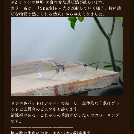
※2.チタンの無垢 を合わせた透明感が眩しい1本。
カラー名は、「Sparkle – 光が反射していく様子、特に透
明な物質で感じられる効果」から与えられました。
ネジや鼻パッドはシルバーで統一し、全体的な印象はブラ
ンド史上最高のピュアさを誇ります。
清涼感のある、これからの季節にぴったりのカラーリング
です。
———————————————
極少数の生産につき、国内12本の限定販売！